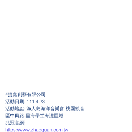
#
捷鑫創藝有限公司
活動日期:
 111.4.23
活動地點:
 漁人島海洋音樂會-桃園觀音
區中興路-里海學堂海灘區域
兆冠官網
:
https://www.zhaoguan.com.tw