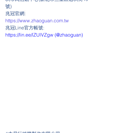
號)
兆冠官網
:
https://www.zhaoguan.com.tw
兆冠Line官方帳號: 
https://lin.ee/lZUlVZgw
 (@zhaoguan)