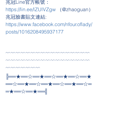
兆冠Line官方帳號：
https://lin.ee/lZUlVZgw
 （@zhaoguan）
兆冠臉書貼文連結: 
https://www.facebook.com/nfour.oflady/
posts/1016208495937177
﹌﹌﹌﹌﹌﹌﹌﹌﹌﹌﹌﹌﹌﹌﹌﹌﹌
﹌﹌﹌﹌﹌﹌﹌﹌﹌﹌﹌﹌﹌﹌﹌﹌﹌
﹌﹌﹌﹌﹌﹌﹌
╠══★══☆══★══☆══★══☆══★
══☆══★══☆══★══☆══★══☆═
═★══☆══★══╣