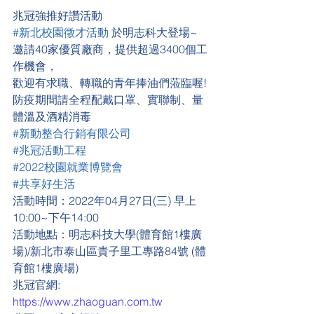
兆冠強推好讚活動
#新北校園徵才活動
 於明志科大登場~
邀請40家優質廠商，提供超過3400個工
作機會，
歡迎有求職、轉職的青年捧油們蒞臨喔!
防疫期間請全程配戴口罩、實聯制、量
體溫及酒精消毒
#新動整合行銷有限公司
#兆冠活動工程
#2022校園就業博覽會
#共享好生活
活動時間：2022年04月27日(三) 早上
10:00~下午14:00
活動地點：明志科技大學(體育館1樓廣
場)/新北市泰山區貴子里工專路84號 (體
育館1樓廣場)
兆冠官網
:
https://www.zhaoguan.com.tw