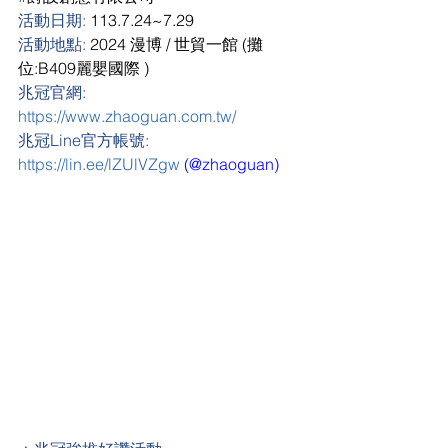
活動日期:
 113.7.24~7.29
活動地點: 
2024 漫博 / 世貿一館 (攤
位:B409麗嬰國際 )
兆冠官網: 
https://www.zhaoguan.com.tw/
兆冠Line官方帳號: 
https://lin.ee/lZUlVZgw
 (@zhaoguan)