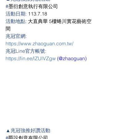
#
墨衍創意執行有限公司
活動日期:
 113.7.18
活動地點: 
大直典華 5樓蜷川實花藝術空
間
兆冠官網: 
https://www.zhaoguan.com.tw/
兆冠Line官方帳號: 
https://lin.ee/lZUlVZgw
 (@zhaoguan)
▲兆冠強推好讚活動
#
爵設創意有限公司