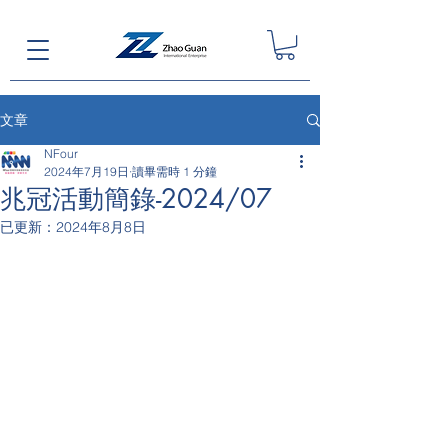
文章
NFour
2024年7月19日
讀畢需時 1 分鐘
兆冠活動簡錄-2024/07
已更新：
2024年8月8日