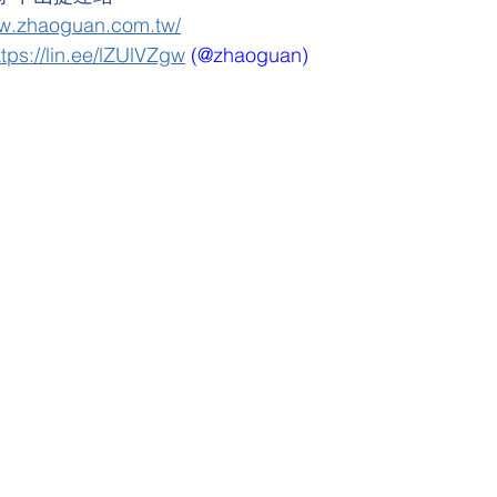
ww.zhaoguan.com.tw/
ttps://lin.ee/lZUlVZgw
 (@zhaoguan)