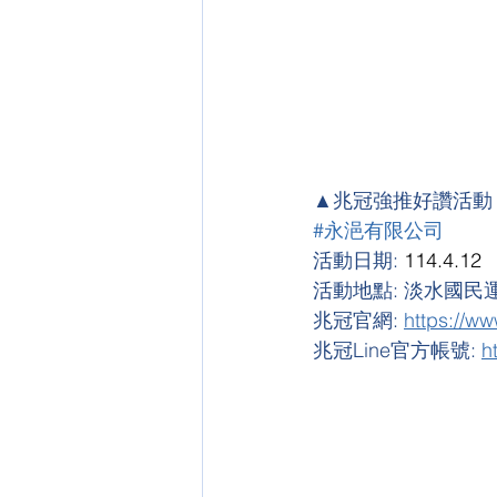
▲兆冠強推好讚活動
#永浥有限公司
活動日期:
 114.4.12
活動地點: 淡水國民
兆冠官網: 
https://w
兆冠Line官方帳號: 
h