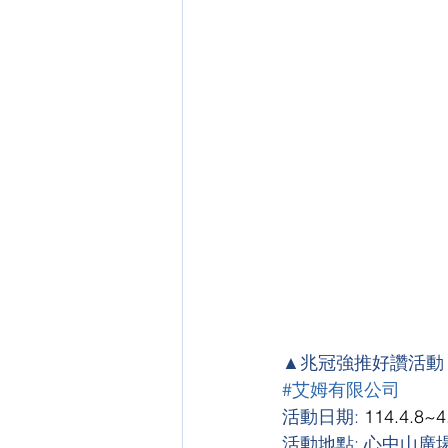
▲兆冠強推好讚活動
#艾姆有限公司
活動日期:
 114.4.8~4
活動地點: 心中山廣