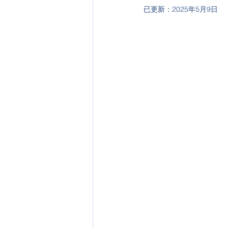
已更新：
2025年5月9日