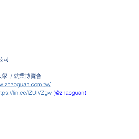
公司
學  / 就業博覽會
ww.zhaoguan.com.tw/
ttps://lin.ee/lZUlVZgw
 (@zhaoguan)