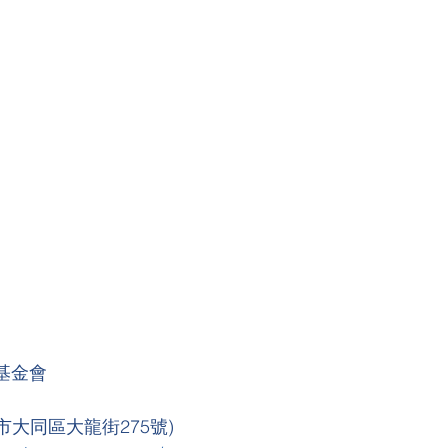
基金會
市大同區大龍街275號)