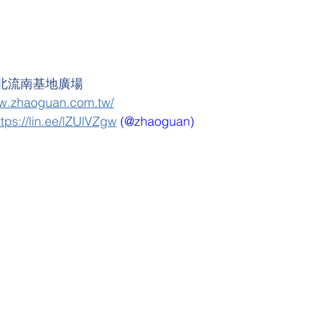
/北流南基地廣場
ww.zhaoguan.com.tw/
ttps://lin.ee/lZUlVZgw
 (@zhaoguan)