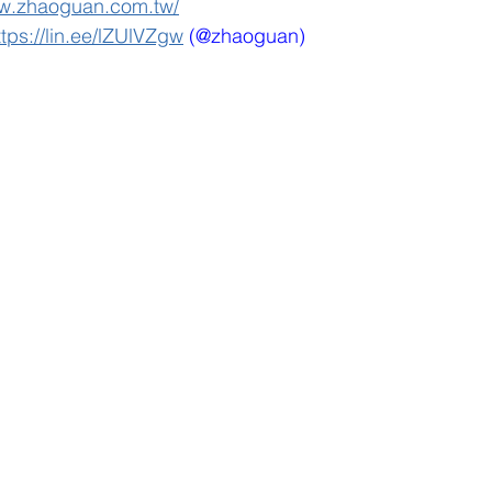
ww.zhaoguan.com.tw/
ttps://lin.ee/lZUlVZgw
 (@zhaoguan)