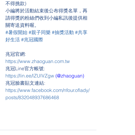
不得挑款)
小編將於活動結束後公布得獎名單，再
請得獎的粉絲們收到小編私訊後提供相
關寄送資料喔。
#暑假開始
#親子同樂
#抽獎活動
#共享
好生活
#兆冠國際
兆冠官網: 
https://www.zhaoguan.com.tw
兆冠Line官方帳號: 
https://lin.ee/lZUlVZgw
 (@zhaoguan)
兆冠臉書貼文連結: 
https://www.facebook.com/nfour.oflady/
posts/832048937686468