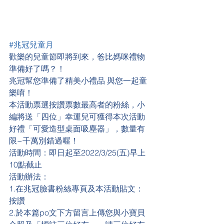
#兆冠兒童月
歡樂的兒童節即將到來，爸比媽咪禮物
準備好了嗎？！
兆冠幫您準備了精美小禮品 與您一起童
樂唷！
本活動票選按讚票數最高者的粉絲，小
編將送「四位」幸運兒可獲得本次活動
好禮「可愛造型桌面吸塵器」，數量有
限~千萬別錯過喔！
活動時間：即日起至2022/3/25(五)早上
10點截止
活動辦法：
1.在兆冠臉書粉絲專頁及本活動貼文：
按讚
2.於本篇po文下方留言上傳您與小寶貝