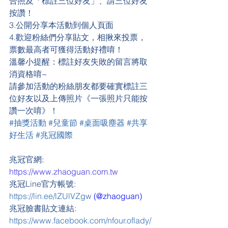
合照及「標註三位好友」、請三位好友
按讚！
3.公開分享本活動到個人頁面
4.歡迎粉絲們分享貼文，相揪來投票，
票數最高者可獲得活動好禮唷！
溫馨小提醒：標註好友失敗的留言將取
消資格唷~
請參加活動的粉絲朋友都要確實標註三
位好友以及上傳照片《一張照片只能按
讚一次唷》！
#抽獎活動
#兒童節
#桌面吸塵器
#共享
好生活
#兆冠國際
兆冠官網
:
https://www.zhaoguan.com.tw
兆冠Line官方帳號: 
https://lin.ee/lZUlVZgw
 (@zhaoguan)
兆冠臉書貼文連結: 
https://www.facebook.com/nfour.oflady/